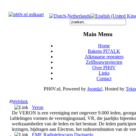
Main Menu
Home
Bakens PI7ALK
Alkmaarse repeaters
Zelfbouwprojecten
Over PH0V
Links
Contact
PH0V.nl, Powered by
Joomla!
, Hosted by
Tekno
#
Weblink
Veron
De VERON is een vereniging met ongeveer 9.000 leden, georgan
1
afdelingen vormen de verenigingsraad, VR, die jaarlijks bijeen
werkzaamheden van de leden en het bestuur. De leden participeren
lezingen, bijdragen aan Electron, het radiozendstation van de ver
EME Radiotelescoop Dwingelo