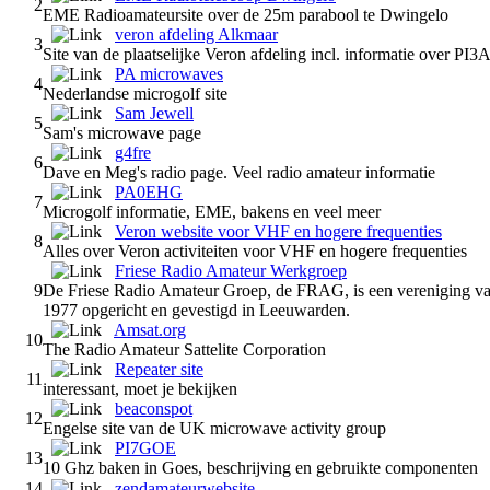
2
EME Radioamateursite over de 25m parabool te Dwingelo
veron afdeling Alkmaar
3
Site van de plaatselijke Veron afdeling incl. informatie over 
PA microwaves
4
Nederlandse microgolf site
Sam Jewell
5
Sam's microwave page
g4fre
6
Dave en Meg's radio page. Veel radio amateur informatie
PA0EHG
7
Microgolf informatie, EME, bakens en veel meer
Veron website voor VHF en hogere frequenties
8
Alles over Veron activiteiten voor VHF en hogere frequenties
Friese Radio Amateur Werkgroep
9
De Friese Radio Amateur Groep, de FRAG, is een vereniging van
1977 opgericht en gevestigd in Leeuwarden.
Amsat.org
10
The Radio Amateur Sattelite Corporation
Repeater site
11
interessant, moet je bekijken
beaconspot
12
Engelse site van de UK microwave activity group
PI7GOE
13
10 Ghz baken in Goes, beschrijving en gebruikte componenten
14
zendamateurwebsite